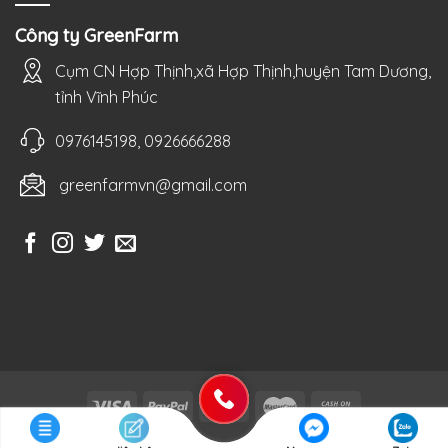
Công ty GreenFarm
Cụm CN Hợp Thịnh,xã Hợp Thịnh,huyện Tam Dương,
tỉnh Vĩnh Phúc
0976145198, 0926666288
greenfarmvn@gmail.com