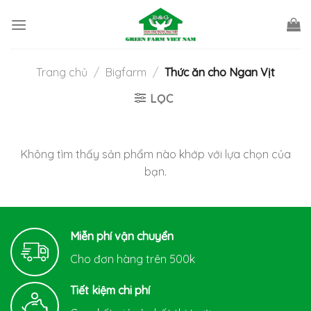
Skip
to
content
Trang chủ
/
Bigfarm
/
Thức ăn cho Ngan Vịt
LỌC
Không tìm thấy sản phẩm nào khớp với lựa chọn của
bạn.
Miễn phí vận chuyển
Cho đơn hàng trên 500k
Tiết kiệm chi phí